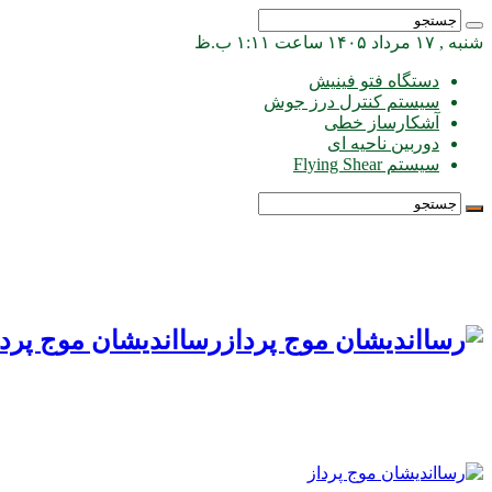
شنبه , ۱۷ مرداد ۱۴۰۵ ساعت ۱:۱۱ ب.ظ
دستگاه فتو فینیش
سیستم کنترل درز جوش
آشکارساز خطی
دوربین ناحیه ای
سیستم Flying Shear
رسااندیشان موج پردا