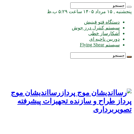
پنجشنبه , ۱۵ مرداد ۱۴۰۵ ساعت ۵:۲۹ ب.ظ
دستگاه فتو فینیش
سیستم کنترل درز جوش
آشکارساز خطی
دوربین ناحیه ای
سیستم Flying Shear
رسااندیشان موج
پرداز طراح و سازنده تجهیزات پیشرفته
تصویربرداری