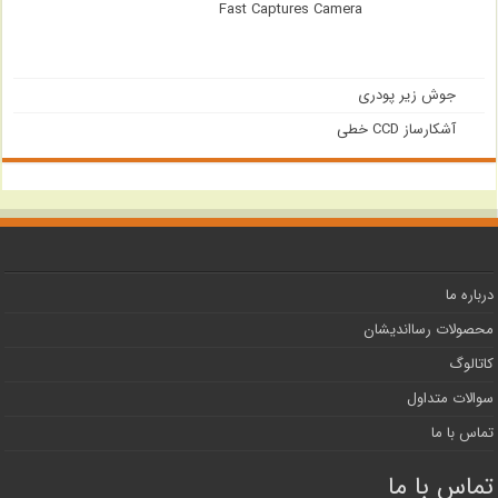
Fast Captures Camera
جوش زیر پودری
آشکارساز CCD خطی
درباره ما
محصولات رسااندیشان
کاتالوگ
سوالات متداول
تماس با ما
تماس با ما