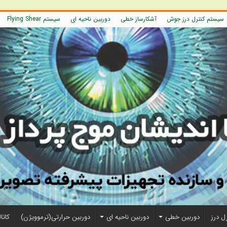
سیستم کنترل درز جوش
آشکارساز خطی
دوربین ناحیه ای
سیستم Flying Shear
ل درز
دوربین خطی
دوربین ناحیه ای
دوربین حرارتی(ترموویژن)
کاتا