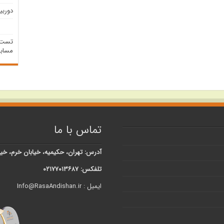
دوربین -5000I
تست م
مسابق
تماس با ما
آدرس: تهران، حکیمیه، خیابان خرم، خیابان شبنم، کوچه 
تلفکس: ۰۲۱۷۷۰۱۳۶۸۷
ایمیل : Info@RasaAndishan.ir