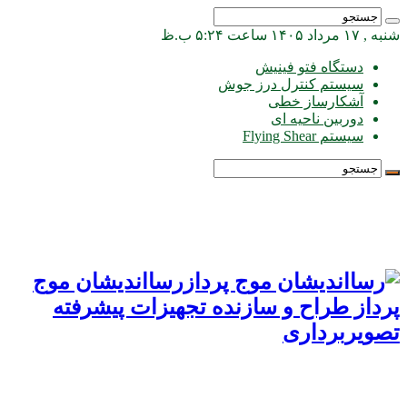
شنبه , ۱۷ مرداد ۱۴۰۵ ساعت ۵:۲۴ ب.ظ
دستگاه فتو فینیش
سیستم کنترل درز جوش
آشکارساز خطی
دوربین ناحیه ای
سیستم Flying Shear
رسااندیشان موج
پرداز طراح و سازنده تجهیزات پیشرفته
تصویربرداری