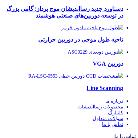
دستاورد جدید رسااندیشان موج پرداز؛ گامی بزرگ
در توسعه دوربین‌های صنعتی هوشمند
ناحیه طول موجی در دوربین حرارتی
دوربین VGA
Line Scanning
درباره ما
محصولات رسااندیشان
کاتالوگ
سوالات متداول
تماس با ما
تماس با ما