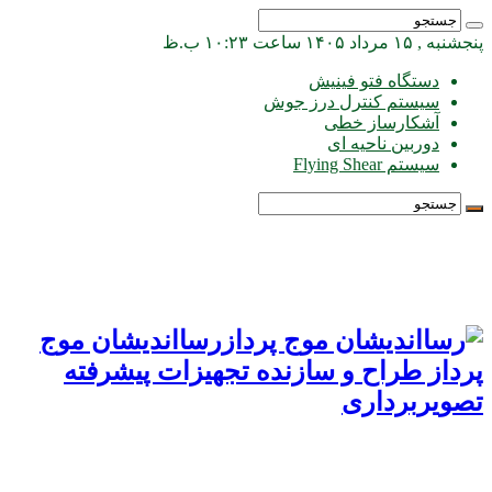
پنجشنبه , ۱۵ مرداد ۱۴۰۵ ساعت ۱۰:۲۳ ب.ظ
دستگاه فتو فینیش
سیستم کنترل درز جوش
آشکارساز خطی
دوربین ناحیه ای
سیستم Flying Shear
رسااندیشان موج
پرداز طراح و سازنده تجهیزات پیشرفته
تصویربرداری