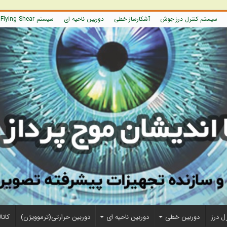
سیستم کنترل درز جوش
آشکارساز خطی
دوربین ناحیه ای
سیستم Flying Shear
ل درز
دوربین خطی
دوربین ناحیه ای
دوربین حرارتی(ترموویژن)
کاتا