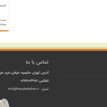
دوربین 
تست م
مسابق
تماس با ما
آدرس: تهران، حکیمیه، خیابان خرم، خیابان شبنم، کوچه 
تلفکس: ۰۲۱۷۷۰۱۳۶۸۷
ایمیل : Info@RasaAndishan.ir