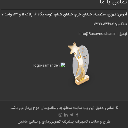
تماس با ما
آدرس: تهران، حکیمیه، خیابان خرم، خیابان شبنم، کوچه پگاه ۶، پلاک ۱۱ و ۱۳، واحد ۷
تلفکس: ۰۲۱۷۷۰۱۳۶۸۷
ایمیل : Info@RasaAndishan.ir
© تمامی حقوق این وب سایت متعلق به رسااندیشان موج پرداز می باشد.
طراح و سازنده تجهیزات پیشرفته تصویربرداری و بینایی ماشین