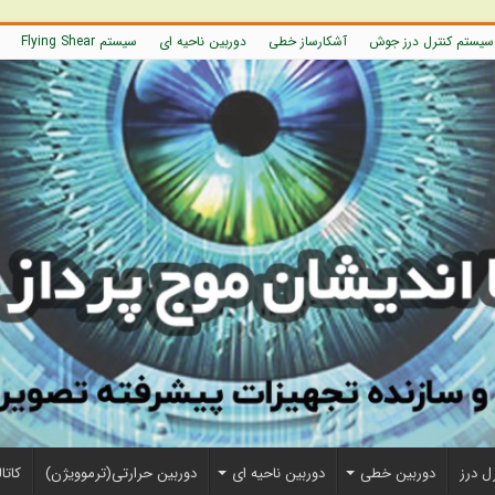
سیستم کنترل درز جوش
آشکارساز خطی
دوربین ناحیه ای
سیستم Flying Shear
ل درز
دوربین خطی
دوربین ناحیه ای
دوربین حرارتی(ترموویژن)
کاتا