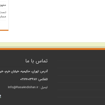
مفهوم mber
تست م
مسابق
تماس با ما
آدرس: تهران، حکیمیه، خیابان خرم، خیابان شبنم، کوچه 
تلفکس: ۰۲۱۷۷۰۱۳۶۸۷
ایمیل : Info@RasaAndishan.ir