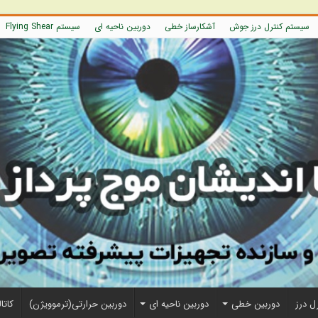
سیستم کنترل درز جوش
آشکارساز خطی
دوربین ناحیه ای
سیستم Flying Shear
ل درز
دوربین خطی
دوربین ناحیه ای
دوربین حرارتی(ترموویژن)
کاتا