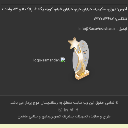
آدرس: تهران، حکیمیه، خیابان خرم، خیابان شبنم، کوچه پگاه ۶، پلاک ۱۱ و ۱۳، واحد ۷
تلفکس: ۰۲۱۷۷۰۱۳۶۸۷
ایمیل : Info@RasaAndishan.ir
© تمامی حقوق این وب سایت متعلق به رسااندیشان موج پرداز می باشد.
طراح و سازنده تجهیزات پیشرفته تصویربرداری و بینایی ماشین
Statcounter code invalid. Insert a fresh copy.