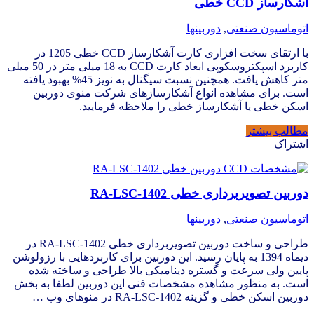
آشکارساز CCD خطی
اتوماسیون صنعتی
,
دوربینها
با ارتقای سخت افزاری کارت آشکارساز CCD خطی 1205 در
کاربرد اسپکتروسکوپی ابعاد کارت CCD به 18 میلی متر در 50 میلی
متر کاهش یافت. همچنین نسبت سیگنال به نویز 45% بهبود یافته
است. برای مشاهده انواع آشکارسازهای شرکت منوی دوربین
اسکن خطی یا آشکارساز خطی را ملاحظه فرمایید.
مطالب بیشتر
اشتراک
دوربین تصویربرداری خطی RA-LSC-1402
اتوماسیون صنعتی
,
دوربینها
طراحی و ساخت دوربین تصویربرداری خطی RA-LSC-1402 در
دیماه 1394 به پایان رسید. این دوربین برای کاربردهایی با رزولوشن
پایین ولی سرعت و گستره دینامیکی بالا طراحی و ساخته شده
است. به منظور مشاهده مشخصات فنی این دوربین لطفا به بخش
دوربین اسکن خطی و گزینه RA-LSC-1402 در منوهای وب …