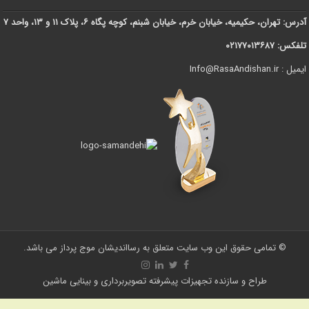
آدرس: تهران، حکیمیه، خیابان خرم، خیابان شبنم، کوچه پگاه ۶، پلاک ۱۱ و ۱۳، واحد ۷
تلفکس: ۰۲۱۷۷۰۱۳۶۸۷
ایمیل : Info@RasaAndishan.ir
© تمامی حقوق این وب سایت متعلق به رسااندیشان موج پرداز می باشد.
طراح و سازنده تجهیزات پیشرفته تصویربرداری و بینایی ماشین
Statcounter code invalid. Insert a fresh copy.