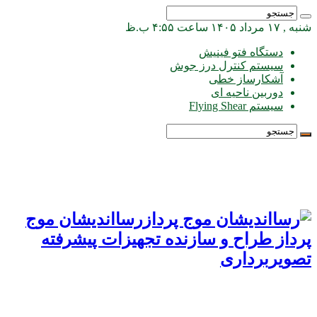
شنبه , ۱۷ مرداد ۱۴۰۵ ساعت ۴:۵۵ ب.ظ
دستگاه فتو فینیش
سیستم کنترل درز جوش
آشکارساز خطی
دوربین ناحیه ای
سیستم Flying Shear
رسااندیشان موج
پرداز طراح و سازنده تجهیزات پیشرفته
تصویربرداری