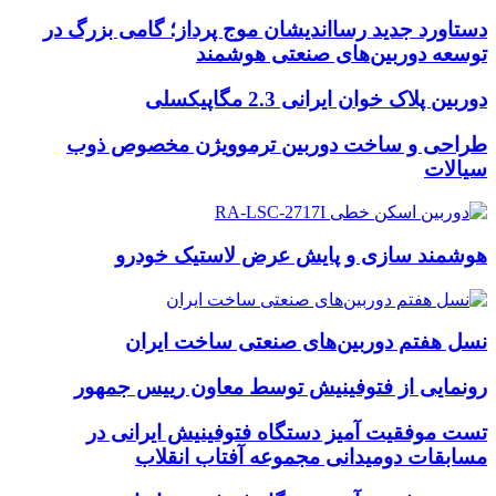
دستاورد جدید رسااندیشان موج پرداز؛ گامی بزرگ در
توسعه دوربین‌های صنعتی هوشمند
دوربین پلاک خوان ایرانی 2.3 مگاپیکسلی
طراحی و ساخت دوربین ترموویژن مخصوص ذوب
سیالات
هوشمند سازی و پایش عرض لاستیک خودرو
نسل هفتم دوربین‌های صنعتی ساخت ایران
رونمایی از فتوفینیش توسط معاون رییس جمهور
تست موفقیت آمیز دستگاه فتوفینیش ایرانی در
مسابقات دومیدانی مجموعه آفتاب انقلاب