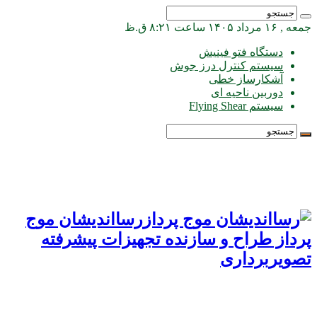
جمعه , ۱۶ مرداد ۱۴۰۵ ساعت ۸:۲۱ ق.ظ
دستگاه فتو فینیش
سیستم کنترل درز جوش
آشکارساز خطی
دوربین ناحیه ای
سیستم Flying Shear
رسااندیشان موج
پرداز طراح و سازنده تجهیزات پیشرفته
تصویربرداری