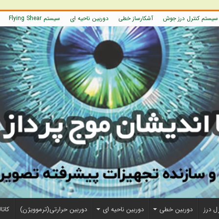
سیستم کنترل درز جوش
آشکارساز خطی
دوربین ناحیه ای
سیستم Flying Shear
ل درز
دوربین خطی
دوربین ناحیه ای
دوربین حرارتی(ترموویژن)
کاتا