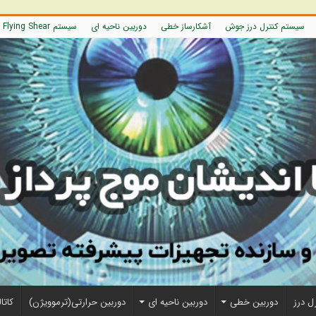
سیستم کنترل درز جوش
آشکارساز خطی
دوربین ناحیه ای
سیستم Flying Shear
ل درز
دوربین خطی
دوربین ناحیه ای
دوربین حرارتی(ترموویژن)
کاتا