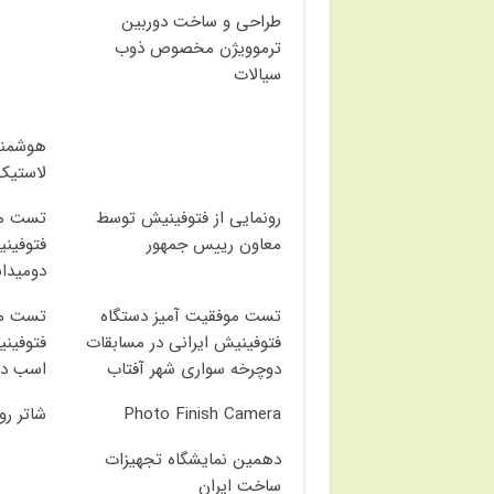
طراحی و ساخت دوربین
ترموویژن مخصوص ذوب
سیالات
هوشمند
لاستیک
رونمایی از فتوفینیش توسط
تست مو
معاون رییس جمهور
فتوفینی
دومیدان
تست موفقیت آمیز دستگاه
تست مو
فتوفینیش ایرانی در مسابقات
فتوفینی
دوچرخه سواری شهر آفتاب
اسب دو
Photo Finish Camera
شاتر رو
دهمین نمایشگاه تجهیزات
ساخت ایران