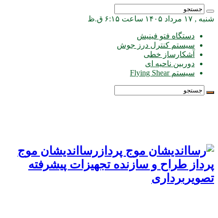
شنبه , ۱۷ مرداد ۱۴۰۵ ساعت ۶:۱۵ ق.ظ
دستگاه فتو فینیش
سیستم کنترل درز جوش
آشکارساز خطی
دوربین ناحیه ای
سیستم Flying Shear
رسااندیشان موج
پرداز طراح و سازنده تجهیزات پیشرفته
تصویربرداری