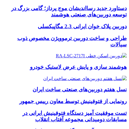
دستاورد جدید رسااندیشان موج پرداز؛ گامی بزرگ در
توسعه دوربین‌های صنعتی هوشمند
دوربین پلاک خوان ایرانی 2.3 مگاپیکسلی
طراحی و ساخت دوربین ترموویژن مخصوص ذوب
سیالات
هوشمند سازی و پایش عرض لاستیک خودرو
نسل هفتم دوربین‌های صنعتی ساخت ایران
رونمایی از فتوفینیش توسط معاون رییس جمهور
تست موفقیت آمیز دستگاه فتوفینیش ایرانی در
مسابقات دومیدانی مجموعه آفتاب انقلاب