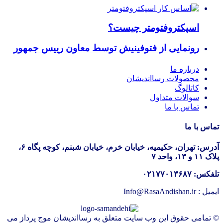
اسپکتروفتومتر چیست؟
رونمایی از فتوفینیش توسط معاون رییس جمهور
درباره ما
محصولات رسااندیشان
کاتالوگ
سوالات متداول
تماس با ما
تماس با ما
آدرس: تهران، حکیمیه، خیابان خرم، خیابان شبنم، کوچه پگاه ۶،
پلاک ۱۱ و ۱۳، واحد ۷
تلفکس: ۰۲۱۷۷۰۱۳۶۸۷
ایمیل : Info@RasaAndishan.ir
© تمامی حقوق این وب سایت متعلق به رسااندیشان موج پرداز می