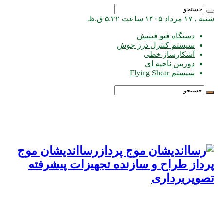
شنبه , ۱۷ مرداد ۱۴۰۵ ساعت ۵:۲۲ ق.ظ
دستگاه فتو فینیش
سیستم کنترل درز جوش
آشکارساز خطی
دوربین ناحیه ای
سیستم Flying Shear
رسااندیشان موج
پرداز طراح و سازنده تجهیزات پیشرفته
تصویربرداری