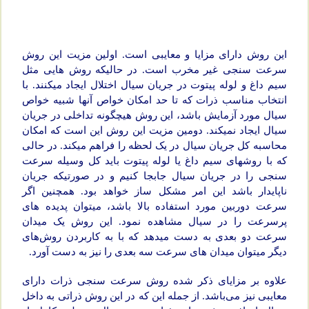
این روش دارای مزایا و معایبی است. اولین مزیت این روش
سرعت سنجی غیر مخرب است. در حالی­که روش هایی مثل
سیم داغ و لوله پیتوت در جریان سیال اختلال ایجاد می­کنند. با
انتخاب مناسب ذرات که تا حد امکان خواص آن­ها شبیه خواص
سیال مورد آزمایش باشد، این روش هیچ­گونه تداخلی در جریان
سیال ایجاد نمی­کند. دومین مزیت این روش این‌ است که امکان
محاسبه کل جریان سیال در یک لحظه را فراهم می­کند. در حالی
که با روش­های سیم داغ یا لوله پیتوت باید کل وسیله سرعت
سنجی را در جریان سیال جابجا کنیم و در صورتی­که جریان
ناپایدار باشد این امر مشکل ساز خواهد بود. همچنین اگر
سرعت دوربین مورد استفاده بالا باشد، می­توان پدیده­ های
پرسرعت را در سیال مشاهده نمود. این روش یک میدان
سرعت دو بعدی به دست می­دهد که با به کاربردن روش‌های
دیگر می­توان میدان­ های سرعت سه بعدی را نیز به دست آورد.
علاوه بر مزایای ذکر شده روش سرعت سنجی ذرات دارای
معایبی نیز می‌باشد. از جمله این که در این روش ذراتی به داخل