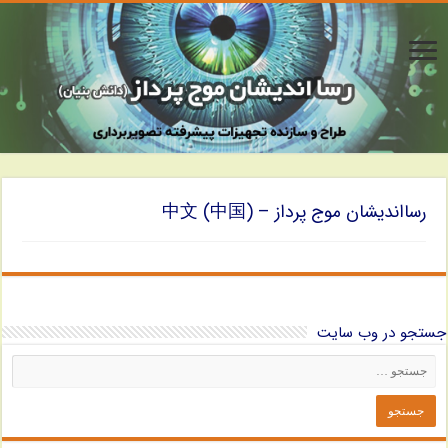
رسااندیشان موج پرداز – 中文 (中国)
جستجو در وب سایت