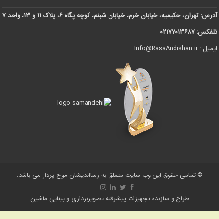
آدرس: تهران، حکیمیه، خیابان خرم، خیابان شبنم، کوچه پگاه ۶، پلاک ۱۱ و ۱۳، واحد ۷
تلفکس: ۰۲۱۷۷۰۱۳۶۸۷
ایمیل : Info@RasaAndishan.ir
© تمامی حقوق این وب سایت متعلق به رسااندیشان موج پرداز می باشد.
طراح و سازنده تجهیزات پیشرفته تصویربرداری و بینایی ماشین
Statcounter code invalid. Insert a fresh copy.