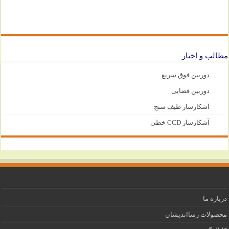
مطالب و اخبار
دوربین فوق سریع
دوربین فضایی
آشکارساز طیف سنج
آشکارساز CCD خطی
درباره ما
محصولات رسااندیشان