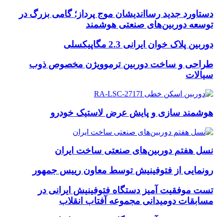
دستاورد جدید رسااندیشان موج پرداز؛ گامی بزرگ در
توسعه دوربین‌های صنعتی هوشمند
دوربین پلاک خوان ایرانی 2.3 مگاپیکسلی
طراحی و ساخت دوربین ترموویژن مخصوص ذوب
سیالات
هوشمند سازی و پایش عرض لاستیک خودرو
نسل هفتم دوربین‌های صنعتی ساخت ایران
رونمایی از فتوفینیش توسط معاون رییس جمهور
تست موفقیت آمیز دستگاه فتوفینیش ایرانی در
مسابقات دومیدانی مجموعه آفتاب انقلاب