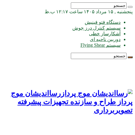
پنجشنبه , ۱۵ مرداد ۱۴۰۵ ساعت ۱۲:۱۷ ب.ظ
دستگاه فتو فینیش
سیستم کنترل درز جوش
آشکارساز خطی
دوربین ناحیه ای
سیستم Flying Shear
رسااندیشان موج
پرداز طراح و سازنده تجهیزات پیشرفته
تصویربرداری