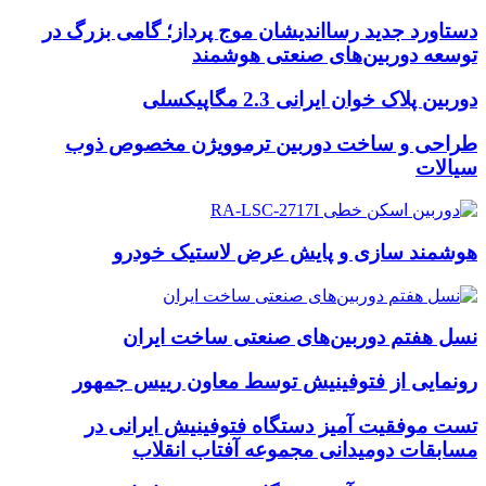
دستاورد جدید رسااندیشان موج پرداز؛ گامی بزرگ در
توسعه دوربین‌های صنعتی هوشمند
دوربین پلاک خوان ایرانی 2.3 مگاپیکسلی
طراحی و ساخت دوربین ترموویژن مخصوص ذوب
سیالات
هوشمند سازی و پایش عرض لاستیک خودرو
نسل هفتم دوربین‌های صنعتی ساخت ایران
رونمایی از فتوفینیش توسط معاون رییس جمهور
تست موفقیت آمیز دستگاه فتوفینیش ایرانی در
مسابقات دومیدانی مجموعه آفتاب انقلاب