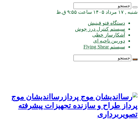
شنبه , ۱۷ مرداد ۱۴۰۵ ساعت ۹:۵۵ ق.ظ
دستگاه فتو فینیش
سیستم کنترل درز جوش
آشکارساز خطی
دوربین ناحیه ای
سیستم Flying Shear
رسااندیشان موج
پرداز طراح و سازنده تجهیزات پیشرفته
تصویربرداری