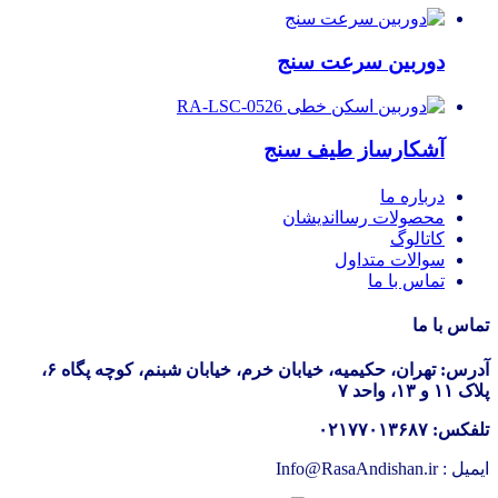
دوربین سرعت سنج
آشکارساز طیف سنج
درباره ما
محصولات رسااندیشان
کاتالوگ
سوالات متداول
تماس با ما
تماس با ما
آدرس: تهران، حکیمیه، خیابان خرم، خیابان شبنم، کوچه پگاه ۶،
پلاک ۱۱ و ۱۳، واحد ۷
تلفکس: ۰۲۱۷۷۰۱۳۶۸۷
ایمیل : Info@RasaAndishan.ir