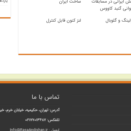
یازده
ش ایرانی در مسابقات
ساخت ایران
انی گنبد کاووس
لینگ و گلوبال
لنز کنون قابل کنترل
تماس با ما
آدرس: تهران، حکیمیه، خیابان خرم، خیابان شبنم، کوچه 
تلفکس: ۰۲۱۷۷۰۱۳۶۸۷
ایمیل : Info@RasaAndishan.ir