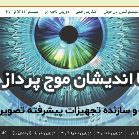
سیستم کنترل درز جوش
آشکارساز خطی
دوربین ناحیه ای
سیستم Flying Shear
ل درز
دوربین خطی
دوربین ناحیه ای
دوربین حرارتی(ترموویژن)
کاتا