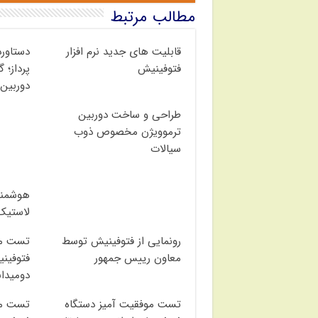
مطالب مرتبط
قابلیت های جدید نرم افزار
دستاور
فتوفینیش
پرداز؛ 
دوربین
طراحی و ساخت دوربین
ترموویژن مخصوص ذوب
سیالات
هوشمند
لاستیک
رونمایی از فتوفینیش توسط
تست مو
معاون رییس جمهور
فتوفینی
دومیدان
تست موفقیت آمیز دستگاه
تست مو